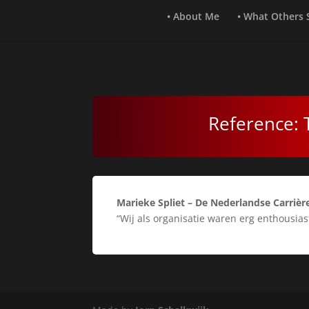
• About Me
• What Others
Reference: 
Marieke Spliet
– De Nederlandse Carrièr
“Wij als organisatie waren erg enthousia