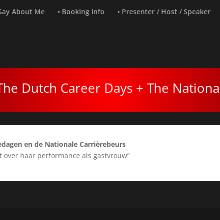
 Say About Me
• Booking Info
• Presenter / Host / Speaker
The Dutch Career Days + The National
edagen en de Nationale Carrièrebeurs
st over haar performance als gastvrouw”