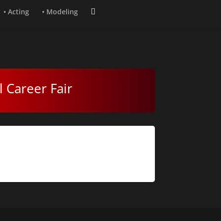
• Acting
• Modeling
 Career Fair