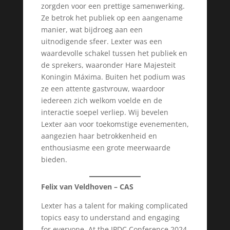
zorgden voor een prettige samenwerking.
Ze betrok het publiek op een aangename
manier, wat bijdroeg aan een
uitnodigende sfeer. Lexter was een
waardevolle schakel tussen het publiek en
de sprekers, waaronder Hare Majesteit
Koningin Máxima. Buiten het podium was
ze een attente gastvrouw, waardoor
iedereen zich welkom voelde en de
interactie soepel verliep. Wij bevelen
Lexter aan voor toekomstige evenementen,
aangezien haar betrokkenheid en
enthousiasme een grote meerwaarde
bieden.
Felix van Veldhoven – CAS
Lexter has a talent for making complicated
topics easy to understand and engaging
for everyone. At the IPDC Conference 2024,