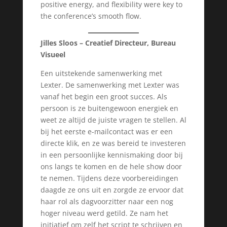
positive energy, and flexibility were key to
the conference’s smooth flow.
Jilles Sloos – Creatief Directeur, Bureau
Visueel
Een uitstekende samenwerking met
Lexter. De samenwerking met Lexter was
vanaf het begin een groot succes. Als
persoon is ze buitengewoon energiek en
weet ze altijd de juiste vragen te stellen. Al
bij het eerste e-mailcontact was er een
directe klik, en ze was bereid te investeren
in een persoonlijke kennismaking door bij
ons langs te komen en de hele show door
te nemen. Tijdens deze voorbereidingen
daagde ze ons uit en zorgde ze ervoor dat
haar rol als dagvoorzitter naar een nog
hoger niveau werd getild. Ze nam het
initiatief om zelf het script te schrijven en