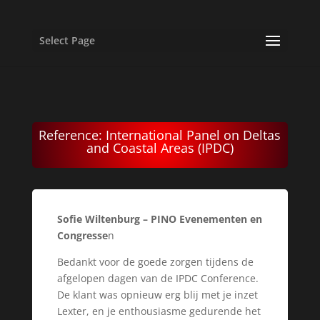
Select Page
Reference: International Panel on Deltas
and Coastal Areas (IPDC)
Sofie Wiltenburg – PINO Evenementen en
Congresse
n
Bedankt voor de goede zorgen tijdens de
afgelopen dagen van de IPDC Conference.
De klant was opnieuw erg blij met je inzet
Lexter, en je enthousiasme gedurende het